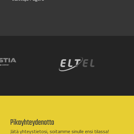
Pikayhteydenotto
Jätä yhteystietosi, soitamme sinulle ensi tilassa!