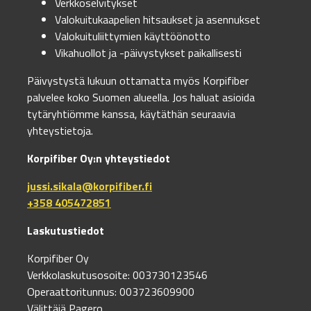
Verkkoselvitykset
Valokuitukaapelien hitsaukset ja asennukset
Valokuituliittymien käyttöönotto
Vikahuollot ja -päivystykset paikallisesti
Päivystystä lukuun ottamatta myös Korpifiber
palvelee koko Suomen alueella. Jos haluat asioida
tytäryhtiömme kanssa, käytäthän seuraavia
yhteystietoja.
Korpifiber Oy:n yhteystiedot
jussi.sikala@korpifiber.fi
+358 405472851
Laskutustiedot
Korpifiber Oy
Verkkolaskutusosoite: 003730123546
Operaattoritunnus: 003723609900
Välittäjä Pagero