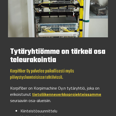
Tytäryhtiömme on tärkeä osa
teleurakointia
Korpifiber Oy palvelee paikallisesti myös
päivystysluonteisissa tehtävissä.
Korpifiber on Korpimachine Oy:n tytäryhtiö, joka on
erikoistunut
tietoliikenneverkkoprojekteissamme
seuraaviin osa-alueisiin.
Kiinteistösuunnittelu