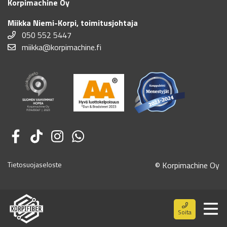
Korpimachine Oy
Miikka Niemi-Korpi, toimitusjohtaja
050 552 5447
miikka@korpimachine.fi
Tietosuojaseloste
© Korpimachine Oy
Soita